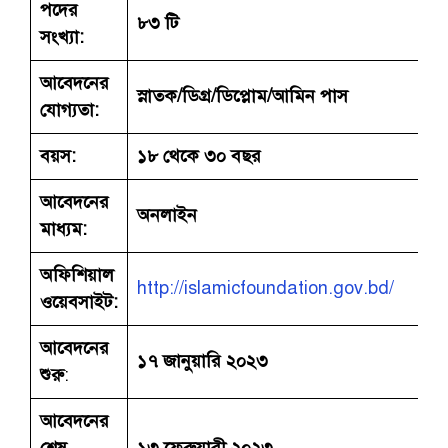
পদের
৮৩ টি
সংখ্যা:
আবেদনের
স্নাতক/ডিগ্র/ডিপ্লোম/আমিন পাস
যোগ্যতা:
বয়স:
১৮ থেকে ৩০ বছর
আবেদনের
অনলাইন
মাধ্যম:
অফিশিয়াল
http://islamicfoundation.gov.bd/
ওয়েবসাইট:
আবেদনের
১৭ জানুয়ারি ২০২৩
শুরু
:
আবেদনের
শেষ
১৩ ‍ফেব্রুয়ারী ২০২৩