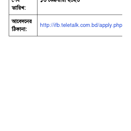
তারিখ:
আবেদনের
http://ifb.teletalk.com.bd/apply.php
ঠিকানা: